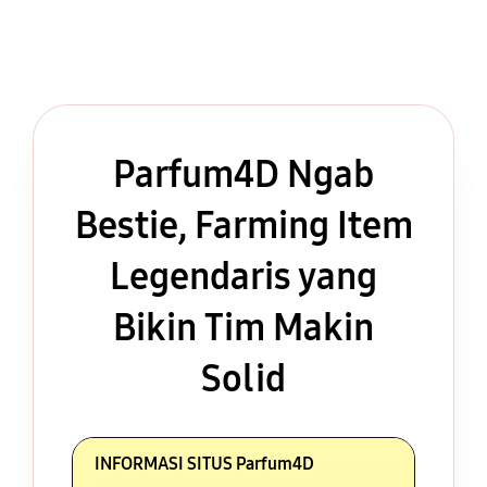
Parfum4D Ngab
Bestie, Farming Item
Legendaris yang
Bikin Tim Makin
Solid
INFORMASI SITUS Parfum4D