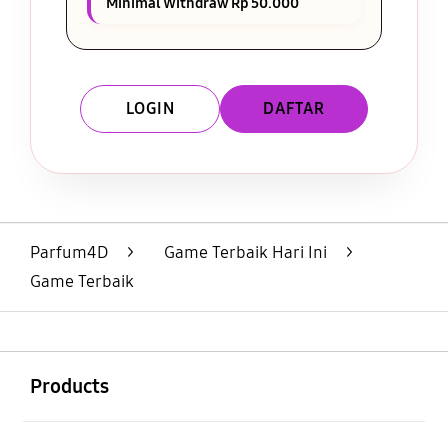
Minimal Withdraw Rp 50.000
LOGIN
DAFTAR
Layer Popup Close
Parfum4D
>
Game Terbaik Hari Ini
>
Game Terbaik
Buka
Footer Navigation
Products
Buka