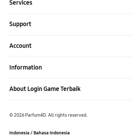
Services
Buka
Support
Buka
Account
Buka
Information
Buka
About Login Game Terbaik
© 2026 Parfum4D. All rights reserved.
Indonesia / Bahasa Indonesia