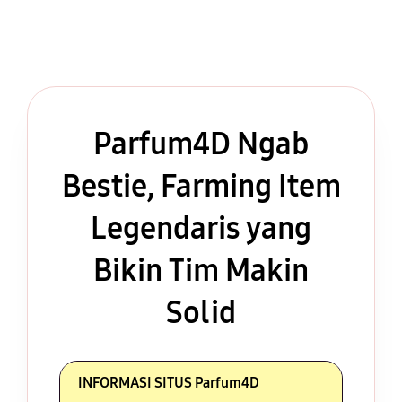
Parfum4D Ngab
Bestie, Farming Item
Legendaris yang
Bikin Tim Makin
Solid
INFORMASI SITUS Parfum4D