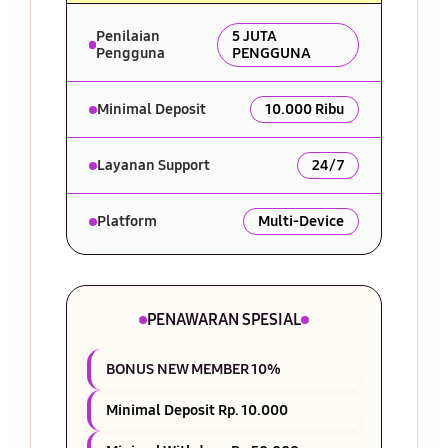
Penilaian
5 JUTA
Pengguna
PENGGUNA
Minimal Deposit
10.000 Ribu
Layanan Support
24/7
Platform
Multi-Device
PENAWARAN SPESIAL
BONUS NEW MEMBER 10%
Minimal Deposit Rp. 10.000