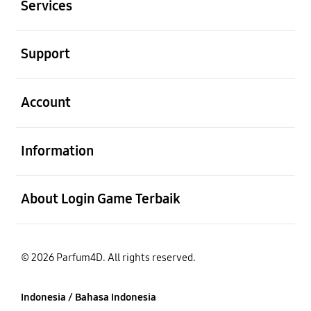
Services
Buka
Support
Buka
Account
Buka
Information
Buka
About Login Game Terbaik
© 2026 Parfum4D. All rights reserved.
Indonesia / Bahasa Indonesia