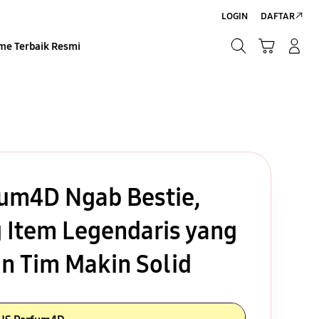
LOGIN
DAFTAR
Cari
Troli
Login/Sign-Up
me Terbaik Resmi
Cari
um4D Ngab Bestie,
 Item Legendaris yang
in Tim Makin Solid