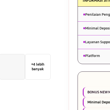
INFORMASI SIT
Penilaian Pen
Minimal Depos
Layanan Suppo
Platform
+4 lebih
banyak
BONUS NEW 
Minimal Depos