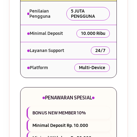
Penilaian
5 JUTA
Pengguna
PENGGUNA
Minimal Deposit
10.000 Ribu
Layanan Support
24/7
Platform
Multi-Device
PENAWARAN SPESIAL
BONUS NEW MEMBER 10%
Minimal Deposit Rp. 10.000