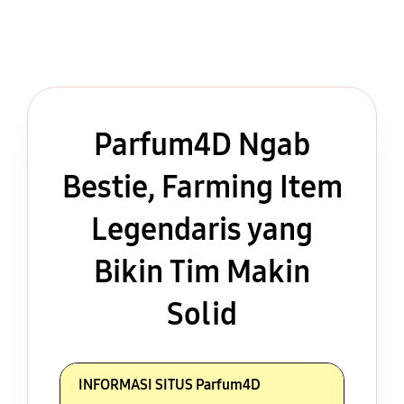
Parfum4D Ngab
Bestie, Farming Item
Legendaris yang
Bikin Tim Makin
Solid
INFORMASI SITUS Parfum4D