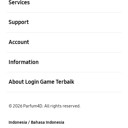
Services
Buka
Support
Buka
Account
Buka
Information
Buka
About Login Game Terbaik
© 2026 Parfum4D. All rights reserved.
Indonesia / Bahasa Indonesia